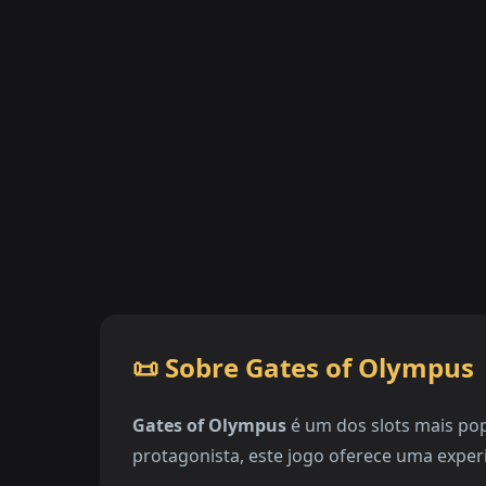
📜 Sobre Gates of Olympus
Gates of Olympus
é um dos slots mais po
protagonista, este jogo oferece uma expe