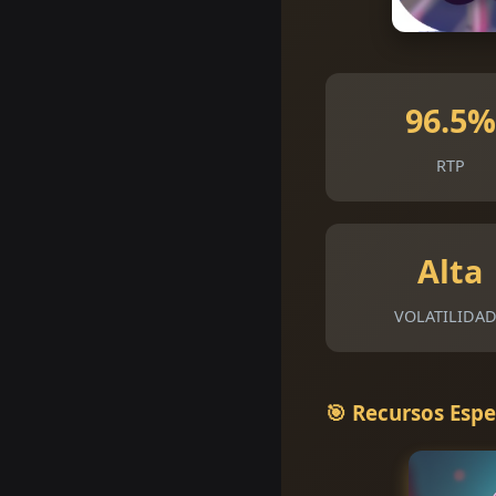
96.5%
RTP
Alta
VOLATILIDA
🎯 Recursos Espe