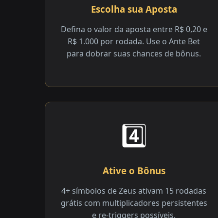
Escolha sua Aposta
Defina o valor da aposta entre R$ 0,20 e
R$ 1.000 por rodada. Use o Ante Bet
para dobrar suas chances de bônus.
4️⃣
Ative o Bônus
4+ símbolos de Zeus ativam 15 rodadas
grátis com multiplicadores persistentes
e re-triggers possíveis.