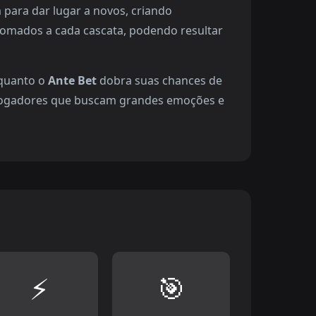
ara dar lugar a novos, criando
somados a cada cascata, podendo resultar
nquanto o
Ante Bet
dobra suas chances de
ra jogadores que buscam grandes emoções e
⚡
🎯