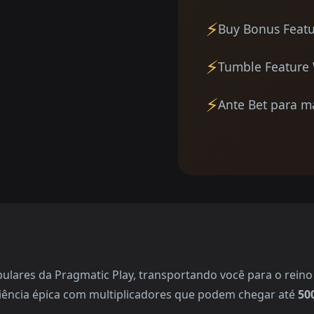
Buy Bonus Feat
Tumble Feature
Ante Bet para m
pulares da Pragmatic Play, transportando você para o rei
riência épica com multiplicadores que podem chegar até
50