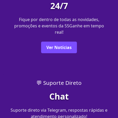
24/7
Fique por dentro de todas as novidades,
promoções e eventos da 55Ganhe em tempo
real!
Ver Notícias
💬 Suporte Direto
Chat
Suporte direto via Telegram, respostas rápidas e
atendimento personalizado!