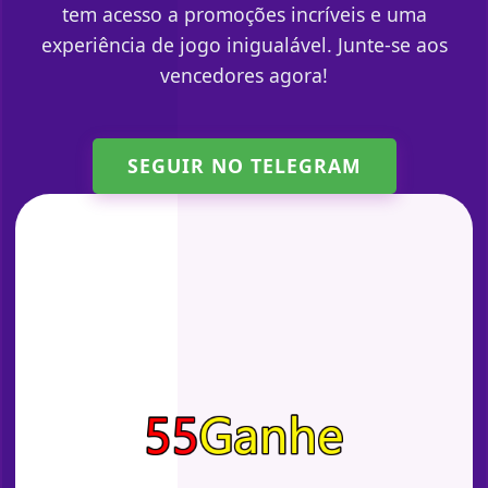
tem acesso a promoções incríveis e uma
experiência de jogo inigualável. Junte-se aos
vencedores agora!
SEGUIR NO TELEGRAM