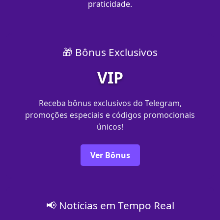
praticidade.
🎁 Bônus Exclusivos
VIP
Receba bônus exclusivos do Telegram,
promoções especiais e códigos promocionais
únicos!
Ver Bônus
📢 Notícias em Tempo Real