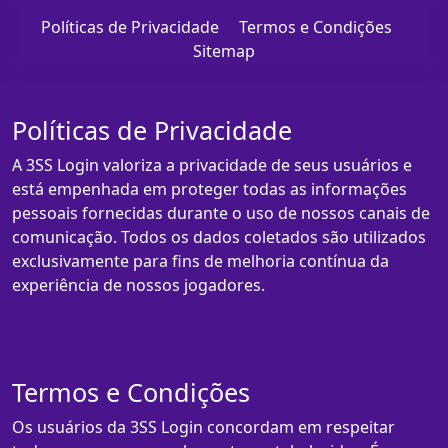
Políticas de Privacidade
Termos e Condições
Sitemap
Políticas de Privacidade
A 3SS Login valoriza a privacidade de seus usuários e
está empenhada em proteger todas as informações
pessoais fornecidas durante o uso de nossos canais de
comunicação. Todos os dados coletados são utilizados
exclusivamente para fins de melhoria contínua da
experiência de nossos jogadores.
Termos e Condições
Os usuários da 3SS Login concordam em respeitar