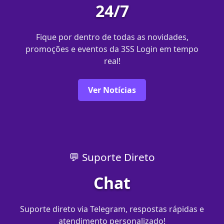
24/7
Fique por dentro de todas as novidades,
promoções e eventos da 3SS Login em tempo
real!
Ver Notícias
💬 Suporte Direto
Chat
Suporte direto via Telegram, respostas rápidas e
atendimento personalizado!