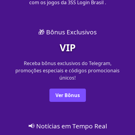
com os jogos da 3SS Login Brasil .
🎁 Bônus Exclusivos
VIP
Receba bônus exclusivos do Telegram,
promoções especiais e códigos promocionais
únicos!
Ver Bônus
📢 Notícias em Tempo Real