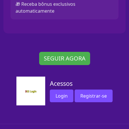
🎁 Receba bônus exclusivos
automaticamente
SEGUIR AGORA
Acessos
Login
Registrar-se